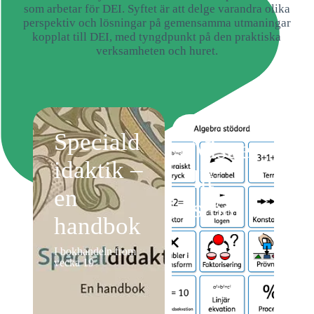
som arbetar för DEI. Syftet är att delge varandra olika
perspektiv och lösningar på gemensamma utmaningar
kopplat till DEI, med tyngdpunkt på den praktiska
verksamheten och huret.
Speciald
Visue
idaktik –
llt
en
stöd
handbok
I bokhandeln from
vecka 19