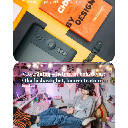
Diversity, equity och inclusion
VR-träning – helt utan bokstäver:
Öka läshastighet, koncentration
Imvi Labs