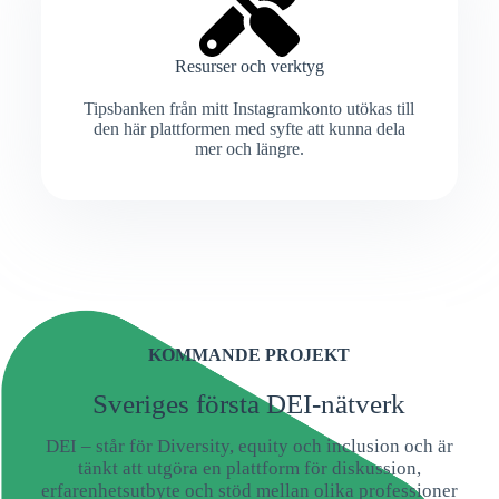
Resurser och verktyg
Tipsbanken från mitt Instagramkonto utökas till
den här plattformen med syfte att kunna dela
mer och längre.
KOMMANDE PROJEKT
Sveriges första DEI-nätverk
DEI – står för Diversity, equity och inclusion och är
tänkt att utgöra en plattform för diskussion,
erfarenhetsutbyte och stöd mellan olika professioner