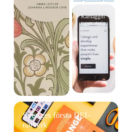
Kartläggni
ngsmateria
l
Sveriges första DEI-
nätverk