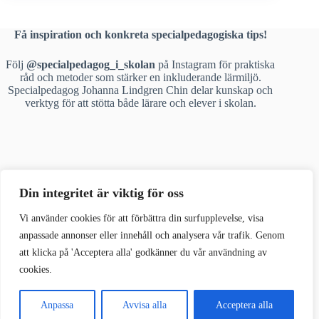
Få inspiration och konkreta specialpedagogiska tips!
Följ
@specialpedagog_i_skolan
på Instagram för praktiska
råd och metoder som stärker en inkluderande lärmiljö.
Specialpedagog Johanna Lindgren Chin delar kunskap och
verktyg för att stötta både lärare och elever i skolan.
Din integritet är viktig för oss
Vi använder
cookies för att förbättra din surfupplevelse, visa
Kontakta mig
anpassade annonser eller innehåll och analysera vår trafik. Genom
att klicka på 'Acceptera alla'
godkänner du vår användning
av
Vill du komma i kontakt med mig?
cookies.
Du når mig på mejlen:
hello@specialpedagogiskolan.se
Anpassa
Avvisa alla
Acceptera alla