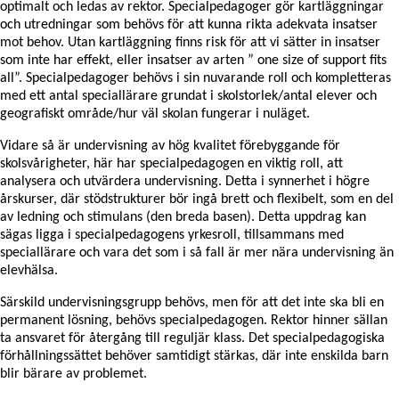
optimalt och ledas av rektor. Specialpedagoger gör kartläggningar
och utredningar som behövs för att kunna rikta adekvata insatser
mot behov. Utan kartläggning finns risk för att vi sätter in insatser
som inte har effekt, eller insatser av arten ” one size of support fits
all”. Specialpedagoger behövs i sin nuvarande roll och kompletteras
med ett antal speciallärare grundat i skolstorlek/antal elever och
geografiskt område/hur väl skolan fungerar i nuläget.
Vidare så är undervisning av hög kvalitet förebyggande för
skolsvårigheter, här har specialpedagogen en viktig roll, att
analysera och utvärdera undervisning. Detta i synnerhet i högre
årskurser, där stödstrukturer bör ingå brett och flexibelt, som en del
av ledning och stimulans (den breda basen). Detta uppdrag kan
sägas ligga i specialpedagogens yrkesroll, tillsammans med
speciallärare och vara det som i så fall är mer nära undervisning än
elevhälsa.
Särskild undervisningsgrupp behövs, men för att det inte ska bli en
permanent lösning, behövs specialpedagogen. Rektor hinner sällan
ta ansvaret för återgång till reguljär klass. Det specialpedagogiska
förhållningssättet behöver samtidigt stärkas, där inte enskilda barn
blir bärare av problemet.