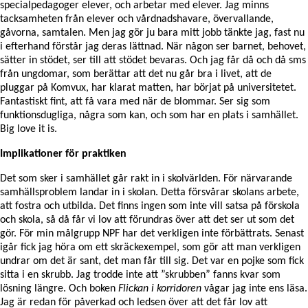
specialpedagoger elever, och arbetar med elever. Jag minns
tacksamheten från elever och vårdnadshavare, övervallande,
gåvorna, samtalen. Men jag gör ju bara mitt jobb tänkte jag, fast nu
i efterhand förstår jag deras lättnad. När någon ser barnet, behovet,
sätter in stödet, ser till att stödet bevaras. Och jag får då och då sms
från ungdomar, som berättar att det nu går bra i livet, att de
pluggar på Komvux, har klarat matten, har börjat på universitetet.
Fantastiskt fint, att få vara med när de blommar. Ser sig som
funktionsdugliga, några som kan, och som har en plats i samhället.
Big love it is.
Implikationer för praktiken
Det som sker i samhället går rakt in i skolvärlden. För närvarande
samhällsproblem landar in i skolan. Detta försvårar skolans arbete,
att fostra och utbilda. Det finns ingen som inte vill satsa på förskola
och skola, så då får vi lov att förundras över att det ser ut som det
gör. För min målgrupp NPF har det verkligen inte förbättrats. Senast
igår fick jag höra om ett skräckexempel, som gör att man verkligen
undrar om det är sant, det man får till sig. Det var en pojke som fick
sitta i en skrubb. Jag trodde inte att ”skrubben” fanns kvar som
lösning längre. Och boken
Flickan i korridoren
vågar jag inte ens läsa.
Jag är redan för påverkad och ledsen över att det får lov att