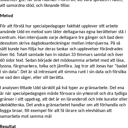
att samordna stöd, och liknande titlar.
Metod
För att förstå hur specialpedagoger faktiskt upplever sitt arbete
använde Udd en metod som låter deltagarnas egna berättelser stå i
centrum. Han intervjuade varje deltagare tre gånger och bad dem
dessutom skriva dagboksanteckningar mellan intervjuerna. På så
sätt kunde han följa hur deras tankar och upplevelser förändrades
över tid. Totalt samlade han in nästan 33 timmars samtal och över
60 sidor text. Sedan började det mödosamma arbetet med att läsa,
lyssna, färgmarkera, tolka och jämföra. Jag tror att Jonas har ”badat
i sin data”. Det är så intressant att simma runt i sin data och försöka
se vad den säger, eller vill berätta.
I analysen tittade Udd särskilt på två typer av gränsarbete. Det ena
är när specialpedagogen måste försvara sin yrkesroll och dra tydliga
gränser i sitt uppdrag, att det är en läranderoll och inte kurator eller
skolsköterska. Det andra gränsarbetet handlar om att förhandla och
bygga broar, till exempel för att få lärare och elevhälsan att
samarbeta mot samma mål
Resultat