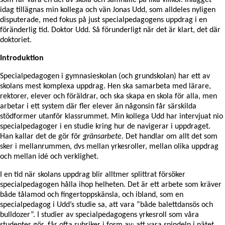
idag tillägnas min kollega och vän Jonas Udd, som alldeles nyligen
disputerade, med fokus på just specialpedagogens uppdrag i en
föränderlig tid. Doktor Udd. Så förunderligt när det är klart, det där
doktoriet.
Introduktion
Specialpedagogen i gymnasieskolan (och grundskolan) har ett av
skolans mest komplexa uppdrag. Hen ska samarbeta med lärare,
rektorer, elever och föräldrar, och ska skapa en skola för alla, men
arbetar i ett system där fler elever än någonsin får särskilda
stödformer utanför klassrummet. Min kollega Udd har intervjuat nio
specialpedagoger i en studie kring hur de navigerar i uppdraget.
Han kallar det de gör för
gränsarbete
. Det handlar om allt det som
sker i mellanrummen, dvs mellan yrkesroller, mellan olika uppdrag
och mellan idé och verklighet.
I en tid när skolans uppdrag blir alltmer splittrat försöker
specialpedagogen hålla ihop helheten. Det är ett arbete som kräver
både tålamod och fingertoppskänsla, och ibland, som en
specialpedagog i Udd’s studie sa, att vara ”både balettdansös och
bulldozer”. I studier av specialpedagogens yrkesroll som våra
studenter gör, får ofta rubriker i form av; att vara spindeln i nätet,