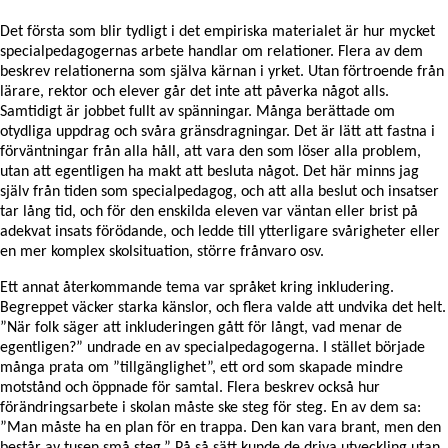
Det första som blir tydligt i det empiriska materialet är hur mycket
specialpedagogernas arbete handlar om relationer. Flera av dem
beskrev relationerna som själva kärnan i yrket. Utan förtroende från
lärare, rektor och elever går det inte att påverka något alls.
Samtidigt är jobbet fullt av spänningar. Många berättade om
otydliga uppdrag och svåra gränsdragningar. Det är lätt att fastna i
förväntningar från alla håll, att vara den som löser alla problem,
utan att egentligen ha makt att besluta något. Det här minns jag
själv från tiden som specialpedagog, och att alla beslut och insatser
tar lång tid, och för den enskilda eleven var väntan eller brist på
adekvat insats förödande, och ledde till ytterligare svårigheter eller
en mer komplex skolsituation, större frånvaro osv.
Ett annat återkommande tema var språket kring inkludering.
Begreppet väcker starka känslor, och flera valde att undvika det helt.
”När folk säger att inkluderingen gått för långt, vad menar de
egentligen?” undrade en av specialpedagogerna. I stället började
många prata om ”tillgänglighet”, ett ord som skapade mindre
motstånd och öppnade för samtal. Flera beskrev också hur
förändringsarbete i skolan måste ske steg för steg. En av dem sa:
”Man måste ha en plan för en trappa. Den kan vara brant, men den
består av tusen små steg.” På så sätt kunde de driva utveckling utan